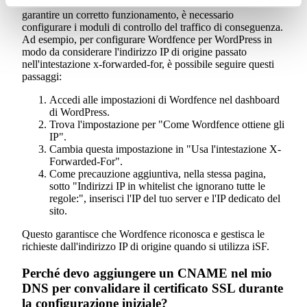
della richiesta nell'intestazione
x-forwarded-for
. Per
garantire un corretto funzionamento, è necessario
configurare i moduli di controllo del traffico di conseguenza.
Ad esempio, per configurare Wordfence per WordPress in
modo da considerare l'indirizzo IP di origine passato
nell'intestazione x-forwarded-for, è possibile seguire questi
passaggi:
Accedi alle impostazioni di Wordfence nel dashboard
di WordPress.
Trova l'impostazione per "Come Wordfence ottiene gli
IP".
Cambia questa impostazione in "Usa l'intestazione X-
Forwarded-For".
Come precauzione aggiuntiva, nella stessa pagina,
sotto "Indirizzi IP in whitelist che ignorano tutte le
regole:", inserisci l'IP del tuo server e l'IP dedicato del
sito.
Questo garantisce che Wordfence riconosca e gestisca le
richieste dall'indirizzo IP di origine quando si utilizza iSF.
Perché devo aggiungere un CNAME nel mio
DNS per convalidare il certificato SSL durante
la configurazione iniziale?