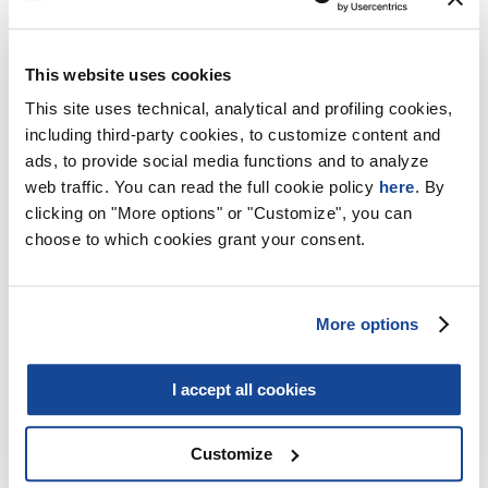
disabilitare l'intelligenza artificiale anti-bot su siti web
ospitati da Siteground, è consigliabile mettersi in contatto
con il team di supporto di Siteground. Inoltre, dovresti
considerare di disabilitare qualsiasi plugin firewall per
This website uses cookies
applicazioni web (WAF) installato su WordPress o altri
sistemi di gestione dei contenuti (CMS), come:"
This site uses technical, analytical and profiling cookies,
including third-party cookies, to customize content and
Wordfence (WordPress)
ads, to provide social media functions and to analyze
Sucuri (WordPress, Joomla, Drupal)
ModSecurity (Apache, NGINX)
web traffic. You can read the full cookie policy
here
. By
Comodo WAF (Various CMSs)
clicking on "More options" or "Customize", you can
WebARX (WordPress, Joomla)
choose to which cookies grant your consent.
Posso utilizzare iSmartFrame con Cloudflare?
Certo, puoi utilizzare iSF insieme a CloudFlare. Ricorda solo
More options
di configurare il DNS di CloudFlare in modo da puntare a
iSF disabilitando la modalità proxy. Per istruzioni dettagliate,
consulta
questa pagina
.
I accept all cookies
Posso integrare iSF con il sistema di controllo
del traffico del mio CMS?
Customize
Certo! iSmartFrame include sempre l'indirizzo IP di origine